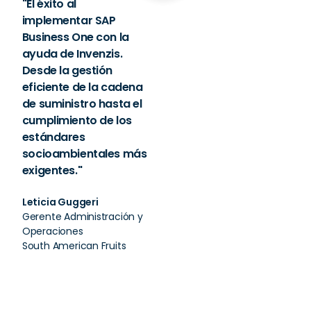
"El éxito al
"La eexitosa
"La revolución
implementar SAP
implementación de
empresarial con
Business One con la
SAP en CIPU, llevada a
Bodegas Bouza al
ayuda de Invenzis.
cabo por el equipo de
implementar SAP
Desde la gestión
Invenzis.
Business One junto a
eficiente de la cadena
Acompañada de
Invenzis, esta
de suministro hasta el
desafíos, soluciones
poderosa solución no
cumplimiento de los
y con resultados
solo ha optimizado
estándares
impresionantes"
sus procesos, sino
socioambientales más
que también ha
exigentes."
Gustavo Mancebo
impulsado la
Gerente General
eficiencia."
Leticia Guggeri​​
Centro de Panaderos del
Gerente Administración y
Uruguay
Juan Pablo Bouza
Operaciones
Gerente General
South American Fruits
Bodegas Bouza