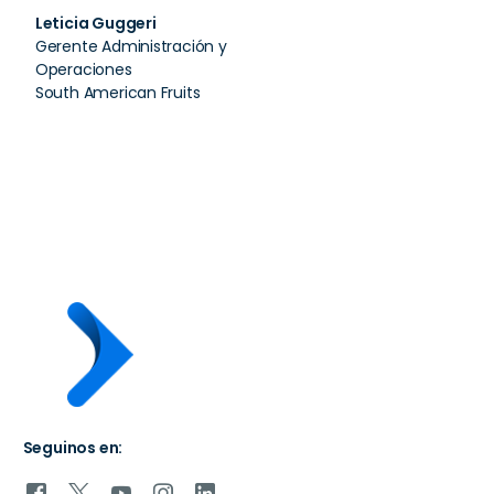
Gerente General
eficiencia."
Leticia Guggeri​​
Centro de Panaderos del
Gerente Administración y
Uruguay
Juan Pablo Bouza
Operaciones
Gerente General
South American Fruits
Bodegas Bouza
Seguinos en: