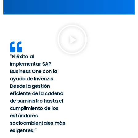
"El éxito al
"La eexitosa
"La revolución
implementar SAP
implementación de
empresarial con
Business One con la
SAP en CIPU, llevada a
Bodegas Bouza al
ayuda de Invenzis.
cabo por el equipo de
implementar SAP
Desde la gestión
Invenzis.
Business One junto a
eficiente de la cadena
Acompañada de
Invenzis, esta
de suministro hasta el
desafíos, soluciones
poderosa solución no
cumplimiento de los
y con resultados
solo ha optimizado
estándares
impresionantes"
sus procesos, sino
socioambientales más
que también ha
exigentes."
Gustavo Mancebo
impulsado la