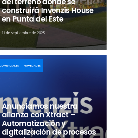
del terreno donde se
construirá Invenzis House
en Punta del Este
11 de septiembre de 2025
COMERCIALES
NOVEDADES
Anunciamos nuestra
alianza con Xtract –
Automatización y
digitalización de procesos