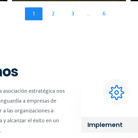
1
2
3
6
...
mos
a asociación estratégica nos
vanguardia a empresas de
 a las organizaciones a
a y alcanzar el éxito en un
Implement
.