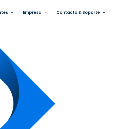
ntes
Empresa
Contacto & Soporte
ía
s por Industria
Nosotros
Contacto
de éxito
Novedades
Soporte Mantis
os
Nuestras Compañías
Soporte SAP Business One
Código de ética
Política de Calidad e Innovación
Invenzis Xperience 2026
Soluciones Inven
Soluciones SAP
o