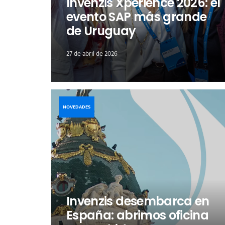
Invenzis Xperience 2026: el
evento SAP más grande
de Uruguay
27 de abril de 2026
NOVEDADES
Invenzis desembarca en
España: abrimos oficina